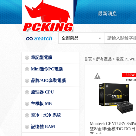
最新消息
Search
筆記型電腦
首頁
>
所有產品
>
電源 POWE
Mini迷你PC電腦
品牌/AIO套裝電腦
處理器 CPU
主機板 MB
空冷 | 水冷 系統
Montech CENTURY 850
記憶體 RAM
雙8/金牌/全模/DC-DC/日
系/10年