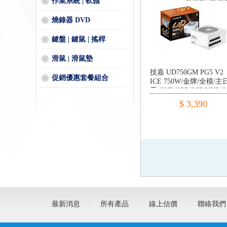
作業系統 | 軟體
燒錄器 DVD
鍵盤 | 鍵鼠 | 搖桿
滑鼠 | 滑鼠墊
技嘉 UD750GM PG5 V2
促銷優惠套餐組合
ICE 750W/金牌/全模/主
系/OVP/OPP/SCP/UVP/O
年保固
$ 3,390
最新消息
所有產品
線上估價
聯絡我們