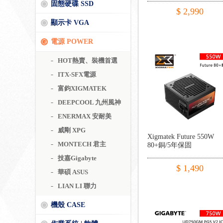
固態硬碟 SSD
$ 2,990
顯示卡 VGA
電源 POWER
HOT熱賣、裝機首選
ITX-SFX電源
富鈞XIGMATEK
DEEPCOOL 九州風神
ENERMAX 安耐美
威剛 XPG
Xigmatek Future 550W
MONTECH 君主
80+銅/5年保固
技嘉Gigabyte
$ 1,490
華碩 ASUS
LIAN LI 聯力
機殼 CASE