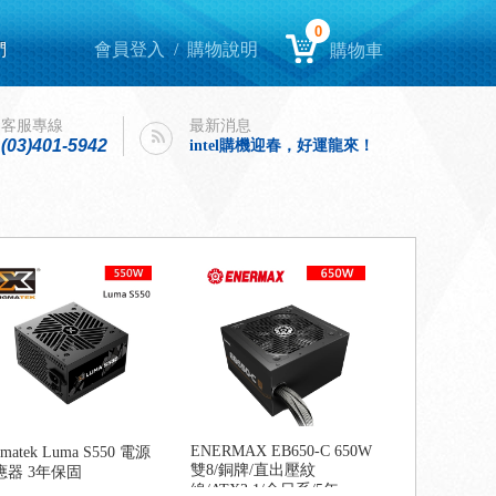
0
們
會員登入
/
購物說明
購物車
Lenovo Yoga book 9i 開箱
客服專線
最新消息
intel購機迎春，好運龍來！
(03)401-5942
Lenovo Yoga book 9i 開箱
intel購機迎春，好運龍來！
ENERMAX EB650-C 650W
gmatek Luma S550 電源
雙8/銅牌/直出壓紋
應器 3年保固
線/ATX3.1/全日系/5年