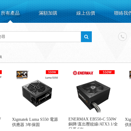
所有產品
滿額加購
線上估價
聯絡我
R
W
ENERMAX EB550-C 550W
Xigmatek Luma S550 電源
Xi
銅牌/直出壓紋線/ATX3.1/全
供應器 3年保固
供
日系/5年