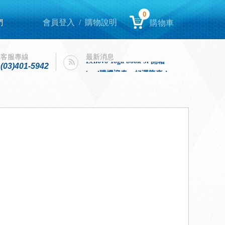
0
們
會員登入
/
購物說明
購物車
Lenovo Yoga book 9i 開箱
intel購機迎春，好運龍來！
客服專線
最新消息
Lenovo Yoga book 9i 開箱
(03)401-5942
intel購機迎春，好運龍來！