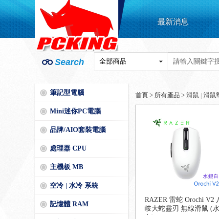
最新消息
Search
筆記型電腦
首頁
>
所有產品
>
滑鼠 | 滑鼠
Mini迷你PC電腦
品牌/AIO套裝電腦
處理器 CPU
主機板 MB
空冷 | 水冷 系統
RAZER 雷蛇 Orochi V2 
記憶體 RAM
岐大蛇靈刃 無線滑鼠 (
白)