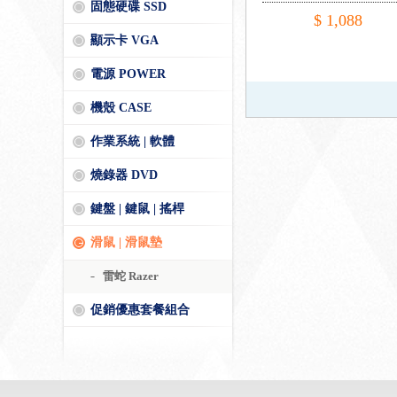
固態硬碟 SSD
$ 1,088
顯示卡 VGA
電源 POWER
機殼 CASE
作業系統 | 軟體
燒錄器 DVD
鍵盤 | 鍵鼠 | 搖桿
滑鼠 | 滑鼠墊
雷蛇 Razer
促銷優惠套餐組合