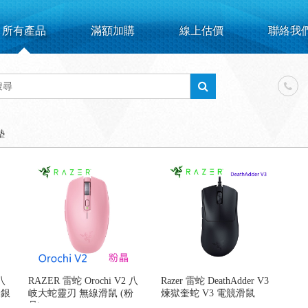
所有產品
滿額加購
線上估價
聯絡我
墊
八
RAZER 雷蛇 Orochi V2 八
Razer 雷蛇 DeathAdder V3
水銀
岐大蛇靈刃 無線滑鼠 (粉
煉獄奎蛇 V3 電競滑鼠
晶)