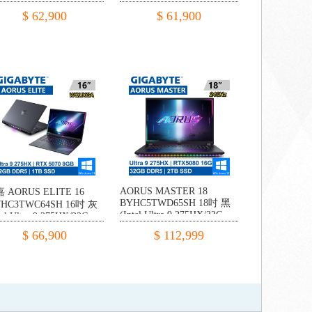
R5/1TB PCIE/RTX5070
370/32G DDR5/1TB
$ 62,900
$ 61,900
/W11)
PCIE/RTX5070 8G/W11)
AORUS MASTER 18
 AORUS ELITE 16
BYHC5TWD65SH 18吋 黑
HC3TWC64SH 16吋 灰
(Intel Ultra 9 275HX/32G
tel Ultra 9 275HX/32G
DDR5/2TB PCIE/RTX5080
R5/1TB PCIE/RTX5070
$ 66,900
$ 112,999
16G/W11)
/W11)