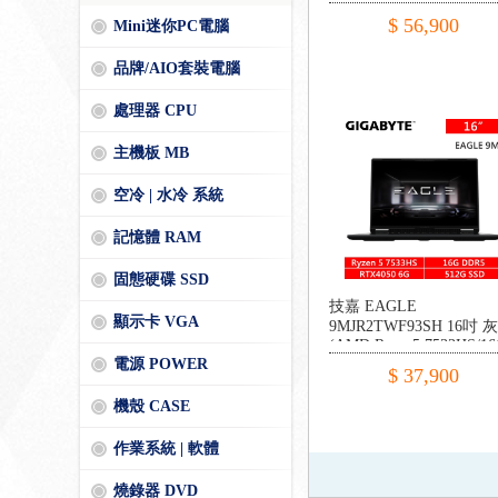
DDR5/1TB PCIE/RTX506
$ 56,900
Mini迷你PC電腦
8G/W11)
品牌/AIO套裝電腦
處理器 CPU
主機板 MB
空冷 | 水冷 系統
記憶體 RAM
固態硬碟 SSD
技嘉 EAGLE
顯示卡 VGA
9MJR2TWF93SH 16吋 灰
(AMD Ryzen5 7533HS/1
DDR5/512G PCIE/RTX40
電源 POWER
$ 37,900
6G/W11)
機殼 CASE
作業系統 | 軟體
燒錄器 DVD