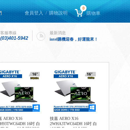
0
們
會員登入
/
購物說明
購物車
Lenovo Yoga book 9i 開箱
intel購機迎春，好運龍來！
Lenovo Yoga book 9i 開箱
客服專線
最新消息
(03)401-5942
intel購機迎春，好運龍來！
 AERO X16
技嘉 AERO X16
H93TWC64DH 16吋 白
2WHA3TWC64DH 16吋 白
D Ryzen AI 7 350/32G
(AMD Ryzen AI 9 HX