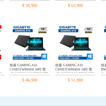
0
DDR5/1TB PCIE/RTX5060
DDR5/1TB PCIE/RTX5070
DD
$ 56,900
$ 62,900
8G/W11)
8G/W11)
8G
技嘉 GAMING A16
技嘉 GAMING A16
技嘉
CVHI3TW894SH 16吋 黑
CWHI3TW894SH 16吋 黑
BW
6G
(i7-13620H/16G DDR5/1TB
(i7-13620H/16G DDR5/1TB
(In
50
PCIE/RTX5060 8G/W11)
PCIE/RTX5070 8G/W11)
DD
$ 46,900
$ 51,900
8G