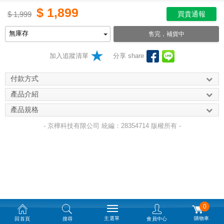
$
1,899
$
1,999
買貴通報
售完，補貨中
加入追蹤清單
分享 share
付款方式
產品介紹
產品規格
- 京樺科技有限公司 統編：28354714 版權所有 -
0
主選單
購物車
回首頁
搜尋
會員中心