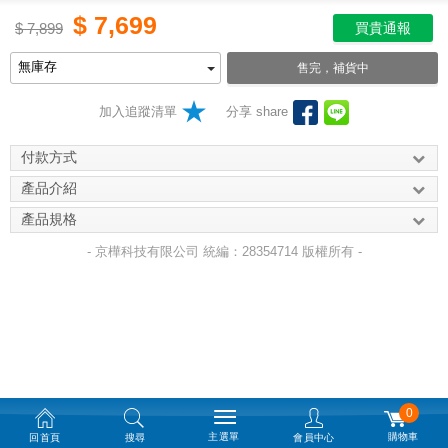
$
7,699
$
7,899
買貴通報
售完，補貨中
加入追蹤清單
分享 share
付款方式
產品介紹
產品規格
- 京樺科技有限公司 統編：28354714 版權所有 -
0
主選單
購物車
回首頁
搜尋
會員中心