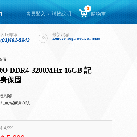
0
們
會員登入
/
購物說明
購物車
Lenovo Yoga book 9i 開箱
intel購機迎春，好運龍來！
客服專線
最新消息
Lenovo Yoga book 9i 開箱
(03)401-5942
intel購機迎春，好運龍來！
身保固
O DDR4-3200MHz 16GB 記
終身保固
系統相容
組100%通過測試
$
4,999