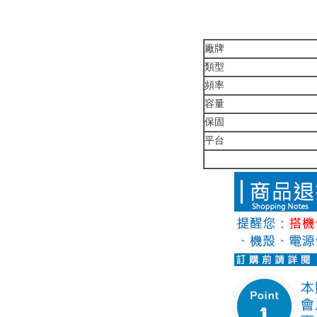
廠牌
類型
頻率
容量
保固
平台