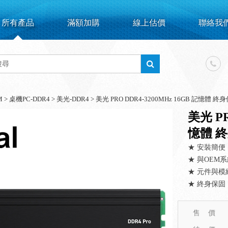
所有產品
滿額加購
線上估價
聯絡我
M
>
桌機PC-DDR4
>
美光-DDR4
>
美光 PRO DDR4-3200MHz 16GB 記憶體 終
美光 PR
憶體 
★ 安裝簡便
★ 與OEM
★ 元件與模
★ 終身保固
售 價