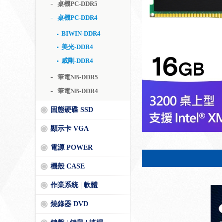
桌機PC-DDR5
桌機PC-DDR4
BIWIN-DDR4
美光-DDR4
威剛-DDR4
筆電NB-DDR5
筆電NB-DDR4
固態硬碟 SSD
顯示卡 VGA
電源 POWER
機殼 CASE
作業系統 | 軟體
燒錄器 DVD