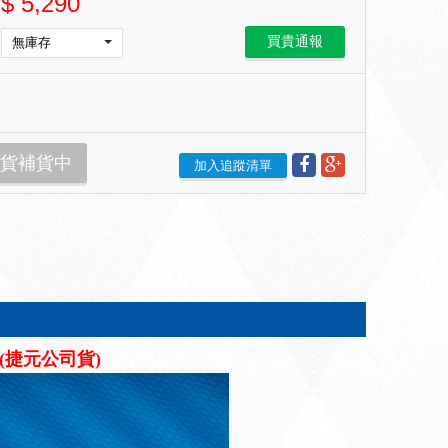
$
5,290
買貴通報
貨補貨中
加入追蹤清單
固(捷元公司貨)