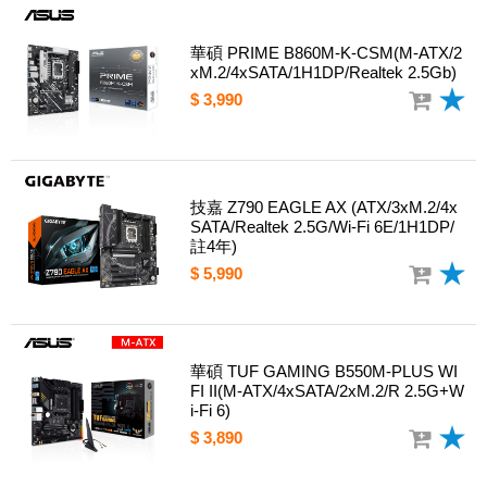
華碩 PRIME B860M-K-CSM(M-ATX/2
xM.2/4xSATA/1H1DP/Realtek 2.5Gb)
$ 3,990
技嘉 Z790 EAGLE AX (ATX/3xM.2/4x
SATA/Realtek 2.5G/Wi-Fi 6E/1H1DP/
註4年)
$ 5,990
華碩 TUF GAMING B550M-PLUS WI
FI II(M-ATX/4xSATA/2xM.2/R 2.5G+W
i-Fi 6)
$ 3,890