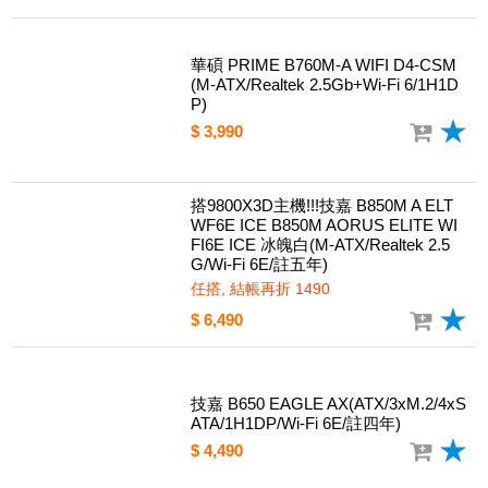
華碩 PRIME B760M-A WIFI D4-CSM
(M-ATX/Realtek 2.5Gb+Wi-Fi 6/1H1D
P)
$ 3,990
搭9800X3D主機!!!技嘉 B850M A ELT
WF6E ICE B850M AORUS ELITE WI
FI6E ICE 冰魄白(M-ATX/Realtek 2.5
G/Wi-Fi 6E/註五年)
任搭, 結帳再折 1490
$ 6,490
技嘉 B650 EAGLE AX(ATX/3xM.2/4xS
ATA/1H1DP/Wi-Fi 6E/註四年)
$ 4,490