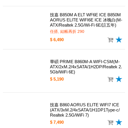
技嘉 B850M A ELT WF6E ICE B850M
AORUS ELITE WIFI6E ICE 冰魄白(M-
ATX/Realtek 2.5G/Wi-Fi 6E/註五年)
任搭, 結帳再折 290
$ 6,490
華碩 PRIME B860M-A WIFI-CSM(M-
ATX/2xM.2/4xSATA/1H2DP/Realtek 2.
5Gb/WiFi 6E)
$ 5,190
技嘉 B860 AORUS ELITE WIFI7 ICE
(ATX/3xM.2/4xSATA/1H1DP1Type-c/
Realtek 2.5G/WiFi 7)
$ 7,490