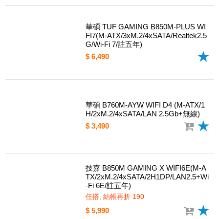
華碩 TUF GAMING B850M-PLUS WI
FI7(M-ATX/3xM.2/4xSATA/Realtek2.5
G/Wi-Fi 7/註五年)
$ 6,490
華碩 B760M-AYW WIFI D4 (M-ATX/1
H/2xM.2/4xSATA/LAN 2.5Gb+無線)
$ 3,490
技嘉 B850M GAMING X WIFI6E(M-A
TX/2xM.2/4xSATA/2H1DP/LAN2.5+Wi
-Fi 6E/註五年)
任搭, 結帳再折 190
$ 5,990