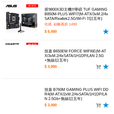
搭9800X3D主機!!!華碩 TUF GAMING
B850M-PLUS WIFI7(M-ATX/3xM.2/4x
SATA/Realtek2.5G/Wi-Fi 7/註五年)
任搭, 結帳再折 1490
$ 6,490
技嘉 B650EM FORCE WIFI6E(M-AT
X/3xM.2/4xSATA/1H1DP/LAN 2.5G
+無線/註五年)
$ 3,990
技嘉 B760M GAMING PLUS WIFI DD
R4(M-ATX/2xM.2/4xSATA/1H1DP/LA
N 2.5Gb+無線/註五年)
$ 3,490