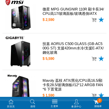
微星 MPG GUNGNIR 110R 顯卡長34/
CPU高17/玻璃面板/玻璃透側/ATX
$ 2,590
技嘉 AORUS C500 GLASS (GB-AC5
00G ST) 支援420mm水冷/支援E-ATX/
鋼化玻璃
$ 5,590
Mavoly 荔枝 ATX/黑化/CPU高16.5/顯
卡長28.5/玻璃側板//12*12 ARGB FAN
*6 下置電源
$ 1,590
0
主選單
購物車
回首頁
搜尋
會員中心