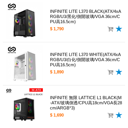
INFINITE LITE L370 BLACK(ATX/4xA
RGB/U3/黑化/側開玻璃/VGA 36cm/C
PU高16.5cm)
$ 1,790
INFINITE LITE L370 WHITE(ATX/4xA
RGB/U3/白化/側開玻璃/VGA 36cm/C
PU高16.5cm)
$ 1,890
INFINITE 無限 LATTICE L1 BLACK(M
-ATX/玻璃側透/CPU高18cm/VGA長28
cm/ARGB*3)
$ 1,690