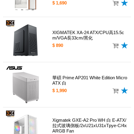
$ 1,690
XIGMATEK XA-24 ATX/CPU高15.5c
m/VGA長33cm/黑化
$ 890
華碩 Prime AP201 White Edition Micro
ATX 白
$ 1,990
Xigmatek GXE-A2 Pro WH 白 E-ATX/
拉式玻璃側板/2xU21xU31xTpye-C/4x
ARGB Fan