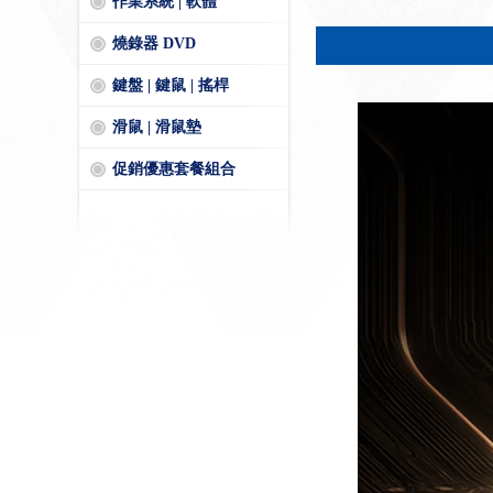
作業系統 | 軟體
燒錄器 DVD
鍵盤 | 鍵鼠 | 搖桿
滑鼠 | 滑鼠墊
促銷優惠套餐組合