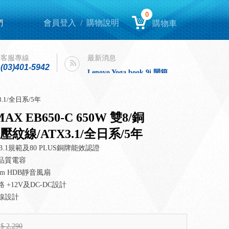
0
們
會員登入
/
購物說明
購物車
Lenovo Yoga book 9i 開箱
intel購機迎春，好運龍來！
客服專線
最新消息
(03)401-5942
Lenovo Yoga book 9i 開箱
intel購機迎春，好運龍來！
3.1/全日系/5年
AX EB650-C 650W 雙8/銅
壓紋線/ATX3.1/全日系/5年
 3.1規範及80 PLUS銅牌能效認證
品質電容
mm HDB靜音風扇
 +12V及DC-DC設計
線設計
$
2,290