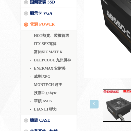
固態硬碟 SSD
顯示卡 VGA
電源 POWER
HOT熱賣、裝機首選
ITX-SFX電源
富鈞XIGMATEK
DEEPCOOL 九州風神
ENERMAX 安耐美
威剛 XPG
MONTECH 君主
技嘉Gigabyte
華碩 ASUS
LIAN LI 聯力
機殼 CASE