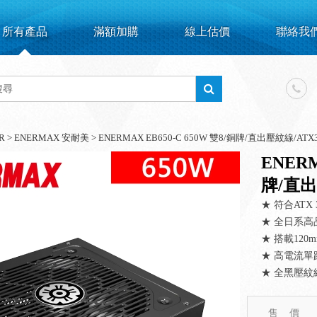
所有產品
滿額加購
線上估價
聯絡我
R
>
ENERMAX 安耐美
>
ENERMAX EB650-C 650W 雙8/銅牌/直出壓紋線/ATX
ENERM
牌/直出
★ 符合ATX
★ 全日系高
★ 搭載120
★ 高電流單路
★ 全黑壓紋
售 價