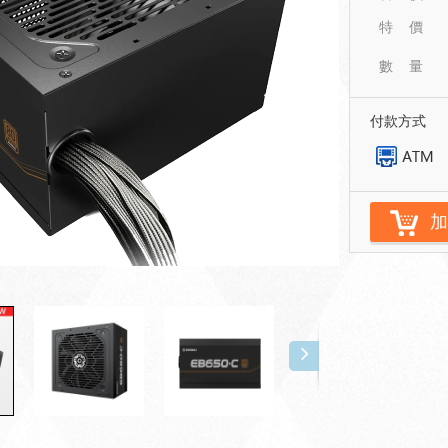
特 價
數 量
付款方式
加