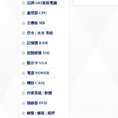
品牌/AIO套裝電腦
處理器 CPU
主機板 MB
空冷 | 水冷 系統
記憶體 RAM
固態硬碟 SSD
顯示卡 VGA
電源 POWER
機殼 CASE
作業系統 | 軟體
燒錄器 DVD
鍵盤 | 鍵鼠 | 搖桿